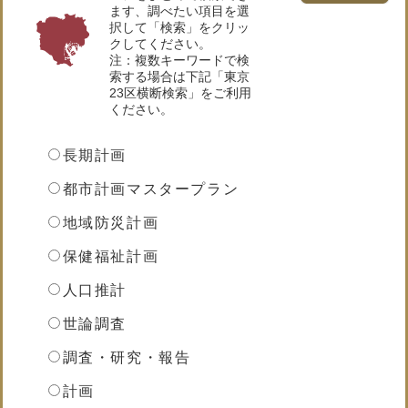
ます、調べたい項目を選
択して「検索」をクリッ
クしてください。
注：複数キーワードで検
索する場合は下記「東京
23区横断検索」をご利用
ください。
調
査
長期計画
研
究・
都市計画マスタープラン
計
画
地域防災計画
等
を
保健福祉計画
選
択
人口推計
世論調査
調査・研究・報告
計画