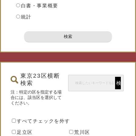
白書・事業概要
統計
東京23区横断
検索
注：特定の区を指定する場
合には、該当区を選択して
ください。
区
を
すべてチェックを外す
選
択
足立区
荒川区