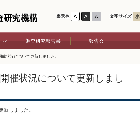
表示色
文字サイズ
ーマ
調査研究報告書
報告会
開催状況について更新しました。
後研究員ア
令和７年度
第６回（令和８年）
第
の開催状況について更新しまし
令和６年度
第５回（令和７年）
第
令和５年度
第４回（令和６年）
第
令和４年度
第３回（令和５年）
第
更新しました。
令和３年度
第２回（令和４年）
第