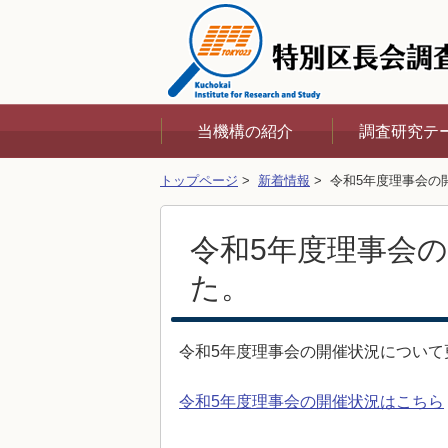
当機構の紹介
調査研究テ
トップページ
>
新着情報
> 令和5年度理事会の
概要
研究会終了
ンケート
令和5年度理事会
理事会
令和8年度
た。
顧問（令和8年4月現
在）
令和7年度
令和5年度理事会の開催状況について
事業計画・報告
令和6年度
令和5年度理事会の開催状況はこちら
令和5年度