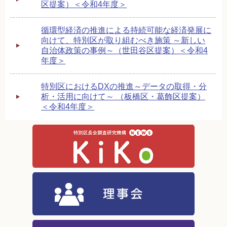
区提案）＜令和4年度＞
循環型経済の推進による持続可能な経済発展に
向けて、特別区が取り組むべき施策 ～新しい
自治体政策の事例～（世田谷区提案）＜令和4
年度＞
特別区におけるDXの推進～データの取得・分
析・活用に向けて～ （板橋区・葛飾区提案）
＜令和4年度＞