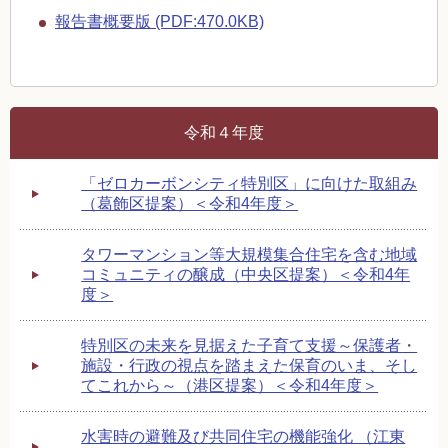
報告書概要版 (PDF:470.0KB)
令和４年度
「ゼロカーボンシティ特別区」に向けた取組み
（葛飾区提案）＜令和4年度＞
タワーマンション等大規模集合住宅を含む地域
コミュニティの醸成（中央区提案）＜令和4年
度＞
特別区の未来を見据えた子育て支援～保護者・
施設・行政の視点を踏まえた保育のいま、そし
てこれから～（港区提案）＜令和4年度＞
水害時の避難及び共同住宅の機能強化 （江東