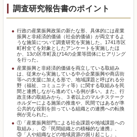
調査研究報告書のポイント
行政の産業振興政策の新たな形、具体的には産業
振興と非経済的価値（社会的価値）が両立するよ
うな施策について調査研究を実施した。
1741
市区
町村全てを対象としたアンケートを実施したほ
か、
13
の区市町及び
14
の企業等団体にヒアリング
を行った。
産業振興と非経済的価値を両立している取組み
は、従来から実施している中小企業振興や商店街
等への支援に加える形で、地域課題と呼ばれる分
野（福祉、コミュニティ等）に関する取組みを民
間と連携しながら進めている例が多い。また、行
政主体の取組みから、３者以上のマルチステーク
ホルダーによる施策の推進や、民間ではあるが準
公共的な役割を担っている組織との連携への転換
例が見られた。
①「産業振興部門による社会課題や地域課題への
取組み」、②「民間組織との積極的な連携」、
③「人や組織などの地域資源の掘り起こし」、