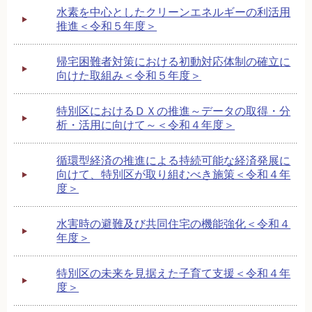
水素を中心としたクリーンエネルギーの利活用
推進＜令和５年度＞
帰宅困難者対策における初動対応体制の確立に
向けた取組み＜令和５年度＞
特別区におけるＤＸの推進～データの取得・分
析・活用に向けて～＜令和４年度＞
循環型経済の推進による持続可能な経済発展に
向けて、特別区が取り組むべき施策＜令和４年
度＞
水害時の避難及び共同住宅の機能強化＜令和４
年度＞
特別区の未来を見据えた子育て支援＜令和４年
度＞