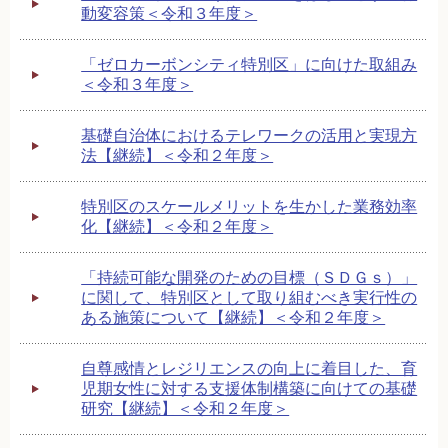
動変容策＜令和３年度＞
「ゼロカーボンシティ特別区」に向けた取組み
＜令和３年度＞
基礎自治体におけるテレワークの活用と実現方
法【継続】＜令和２年度＞
特別区のスケールメリットを生かした業務効率
化【継続】＜令和２年度＞
「持続可能な開発のための目標（ＳＤＧｓ）」
に関して、特別区として取り組むべき実行性の
ある施策について【継続】＜令和２年度＞
自尊感情とレジリエンスの向上に着目した、育
児期女性に対する支援体制構築に向けての基礎
研究【継続】＜令和２年度＞