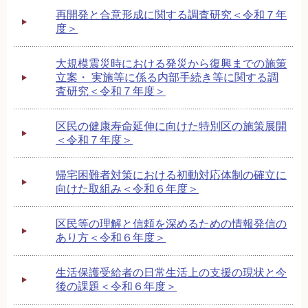
再開発と合意形成に関する調査研究＜令和７年
度＞
大規模震災時における発災から復興までの施策
立案・ 実施等に係る内部手続き等に関する調
査研究＜令和７年度＞
区民の健康寿命延伸に向けた特別区の施策展開
＜令和７年度＞
帰宅困難者対策における初動対応体制の確立に
向けた取組み＜令和６年度＞
区民等の理解と信頼を深めるための情報発信の
あり方＜令和６年度＞
生活保護受給者の日常生活上の支援の現状と今
後の課題＜令和６年度＞