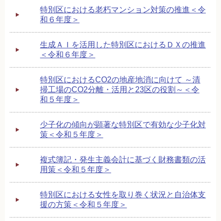
特別区における老朽マンション対策の推進＜令
和６年度＞
生成ＡＩを活用した特別区におけるＤＸの推進
＜令和６年度＞
特別区におけるCO2の地産地消に向けて ～清
掃工場のCO2分離・活用と23区の役割～＜令
和５年度＞
少子化の傾向が顕著な特別区で有効な少子化対
策＜令和５年度＞
複式簿記・発生主義会計に基づく財務書類の活
用策＜令和５年度＞
特別区における女性を取り巻く状況と自治体支
援の方策＜令和５年度＞