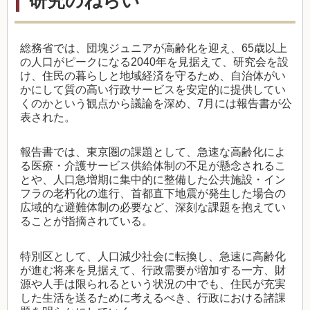
研究のねらい
総務省では、団塊ジュニアが高齢化を迎え、
65
歳以上
の人口がピークになる
2040
年を見据えて、研究会を設
け、住民の暮らしと地域経済を守るため、自治体がい
かにして質の高い行政サービスを安定的に提供してい
くのかという観点から議論を深め、7月には報告書が公
表された。
報告書では、東京圏の課題として、急速な高齢化によ
る医療・介護サービス供給体制の不足が懸念されるこ
とや、人口急増期に集中的に整備した公共施設・イン
フラの老朽化の進行、首都直下地震が発生した場合の
広域的な避難体制の必要など、深刻な課題を抱えてい
ることが指摘されている。
特別区として、人口減少社会に転換し、急速に高齢化
が進む将来を見据えて、行政需要が増加する一方、財
源や人手は限られるという状況の中でも、住民が充実
した生活を送るために考えるべき、行政における諸課