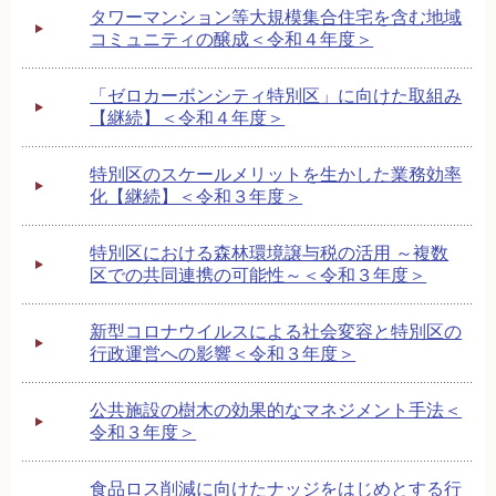
タワーマンション等大規模集合住宅を含む地域
コミュニティの醸成＜令和４年度＞
「ゼロカーボンシティ特別区」に向けた取組み
【継続】＜令和４年度＞
特別区のスケールメリットを生かした業務効率
化【継続】＜令和３年度＞
特別区における森林環境譲与税の活用 ～複数
区での共同連携の可能性～＜令和３年度＞
新型コロナウイルスによる社会変容と特別区の
行政運営への影響＜令和３年度＞
公共施設の樹木の効果的なマネジメント手法＜
令和３年度＞
食品ロス削減に向けたナッジをはじめとする行