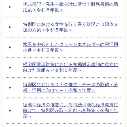
複式簿記・発生主義会計に基づく財務書類の活
用策＜令和５年度＞
特別区における女性を取り巻く状況と自治体支
援の方策＜令和５年度＞
水素を中心としたクリーンエネルギーの利活用
推進＜令和５年度＞
帰宅困難者対策における初動対応体制の確立に
向けた取組み＜令和５年度＞
特別区におけるＤＸの推進～データの取得・分
析・活用に向けて～＜令和４年度＞
循環型経済の推進による持続可能な経済発展に
向けて、特別区が取り組むべき施策＜令和４年
度＞