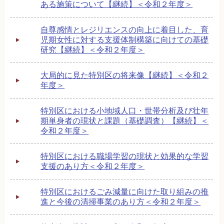
ある施策について【継続】＜令和２年度＞
自尊感情とレジリエンスの向上に着目した、育
児期女性に対する支援体制構築に向けての基礎
研究【継続】＜令和２年度＞
大局的に見た特別区の将来像【継続】＜令和２
年度＞
特別区における小地域人口・世帯分析及び壮年
期単身者の現状と課題（基礎調査）【継続】＜
令和２年度＞
特別区における職場学習の現状と効果的な学習
支援のあり方＜令和２年度＞
特別区におけるごみ減量に向けた取り組みの推
進と今後の清掃事業のあり方＜令和２年度＞