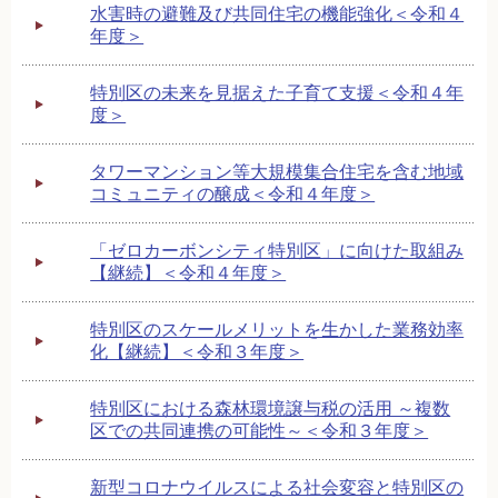
水害時の避難及び共同住宅の機能強化＜令和４
年度＞
特別区の未来を見据えた子育て支援＜令和４年
度＞
タワーマンション等大規模集合住宅を含む地域
コミュニティの醸成＜令和４年度＞
「ゼロカーボンシティ特別区」に向けた取組み
【継続】＜令和４年度＞
特別区のスケールメリットを生かした業務効率
化【継続】＜令和３年度＞
特別区における森林環境譲与税の活用 ～複数
区での共同連携の可能性～＜令和３年度＞
新型コロナウイルスによる社会変容と特別区の