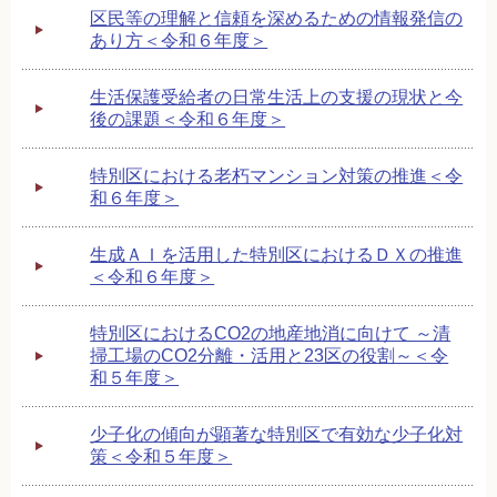
区民等の理解と信頼を深めるための情報発信の
あり方＜令和６年度＞
生活保護受給者の日常生活上の支援の現状と今
後の課題＜令和６年度＞
特別区における老朽マンション対策の推進＜令
和６年度＞
生成ＡＩを活用した特別区におけるＤＸの推進
＜令和６年度＞
特別区におけるCO2の地産地消に向けて ～清
掃工場のCO2分離・活用と23区の役割～＜令
和５年度＞
少子化の傾向が顕著な特別区で有効な少子化対
策＜令和５年度＞