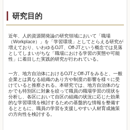
研究目的
近年、人的資源開発論の研究領域において「職場
（
Workplace
）」を「学習環境」としてとらえる研究が
増えており、いわゆる
OJT
、
Off-JT
という概念では見落
としてしまいがちな「職場における学習の実態や可能
性」に着目した実践的研究が行われている。
一方、地方自治体における
OJT
と
Off-JT
をみると、一般
企業とは異なる組織のあり方や制度の影響を様々に受
けていると推察される。本研究では、地方自治体のな
かでも特別区に対象を絞って職員の職場学習の現状を
分析し、各区において自区の組織の状況に応じた効果
的な学習環境を検討するための基盤的な情報を整備す
るとともに、職員の学習を支援しやすい人材育成施策
の方向性を検討する。