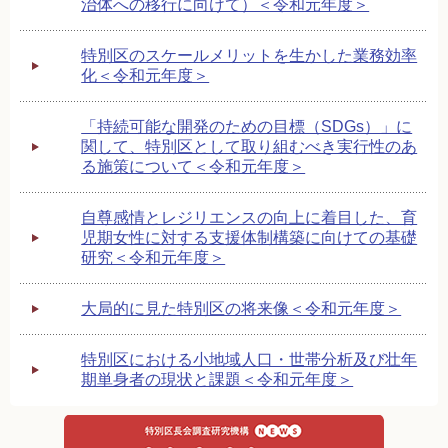
治体への移行に向けて）＜令和元年度＞
特別区のスケールメリットを生かした業務効率
化＜令和元年度＞
「持続可能な開発のための目標（SDGs）」に
関して、特別区として取り組むべき実行性のあ
る施策について＜令和元年度＞
自尊感情とレジリエンスの向上に着目した、育
児期女性に対する支援体制構築に向けての基礎
研究＜令和元年度＞
大局的に見た特別区の将来像＜令和元年度＞
特別区における小地域人口・世帯分析及び壮年
期単身者の現状と課題＜令和元年度＞